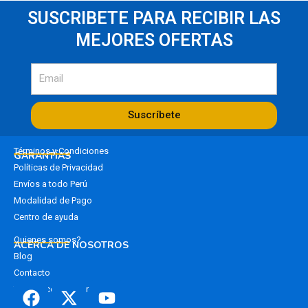
SUSCRIBETE PARA RECIBIR LAS
MEJORES OFERTAS
Suscríbete
Términos y Condiciones
GARANTÍAS
Políticas de Privacidad
Envíos a todo Perú
Modalidad de Pago
Centro de ayuda
Quienes somos?
ACERCA DE NOSOTROS
Blog
Contacto
Trabaja con nosotros
F
X
Y