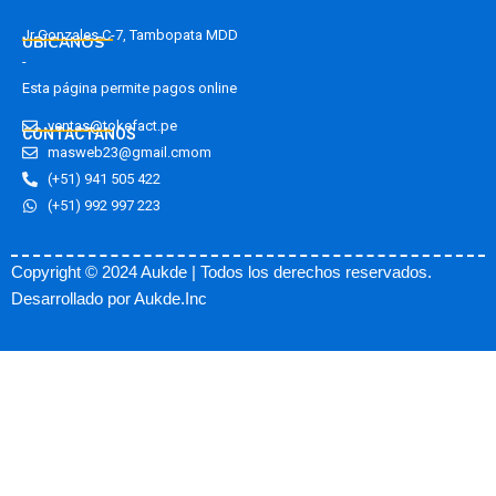
a
-
o
Jr Gonzales C-7, Tambopata MDD
UBÍCANOS
c
t
u
-
e
w
t
Esta página permite pagos online
b
i
u
ventas@tokefact.pe
o
t
b
CONTACTANOS
masweb23@gmail.cmom
o
t
e
(+51) 941 505 422
k
e
(+51) 992 997 223
r
Copyright © 2024 Aukde | Todos los derechos reservados.
Desarrollado por
Aukde.Inc