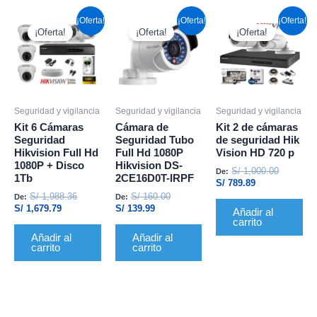
El
El
El
El
El
El
¡Oferta!
¡Oferta!
¡Oferta!
precio
precio
precio
precio
precio
precio
¡Oferta!
¡Oferta!
¡Oferta!
actual
original
actual
original
actual
original
es:
era:
es:
era:
es:
era:
S/ 1,679.79.
S/ 1,988.36.
S/ 139.99.
S/ 160.00.
S/ 789.89.
S/ 1,000.
Seguridad y vigilancia
Seguridad y vigilancia
Seguridad y vigilancia
Kit 6 Cámaras
Cámara de
Kit 2 de cámaras
Seguridad
Seguridad Tubo
de seguridad Hik
Hikvision Full Hd
Full Hd 1080P
Vision HD 720 p
1080P + Disco
Hikvision DS-
S/
1,000.00
De:
1Tb
2CE16D0T-IRPF
S/
789.89
S/
1,988.36
S/
160.00
De:
De:
S/
1,679.79
S/
139.99
Añadir al
carrito
Añadir al
Añadir al
carrito
carrito