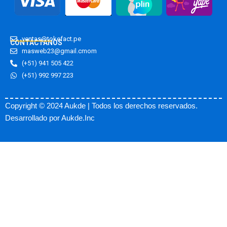
o
t
b
o
t
e
k
e
ventas@tokefact.pe
r
CONTACTANOS
masweb23@gmail.cmom
(+51) 941 505 422
(+51) 992 997 223
Copyright © 2024 Aukde | Todos los derechos reservados.
Desarrollado por
Aukde.Inc