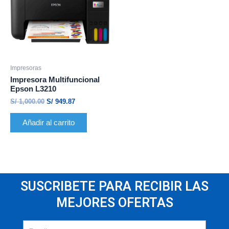
Impresoras
Impresora Multifuncional
Epson L3210
S/
1,000.00
S/
949.87
Añadir al carrito
SUSCRIBETE PARA RECIBIR LAS
MEJORES OFERTAS