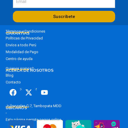
Suscríbete
Términos y Condiciones
GARANTÍAS
Políticas de Privacidad
Envíos a todo Perú
Modalidad de Pago
Centro de ayuda
Quienes somos?
ACERCA DE NOSOTROS
Blog
Contacto
Trabaja con nosotros
F
X
Y
a
-
o
Jr Gonzales C-7, Tambopata MDD
UBÍCANOS
c
t
u
-
e
w
t
Esta página permite pagos online
b
i
u